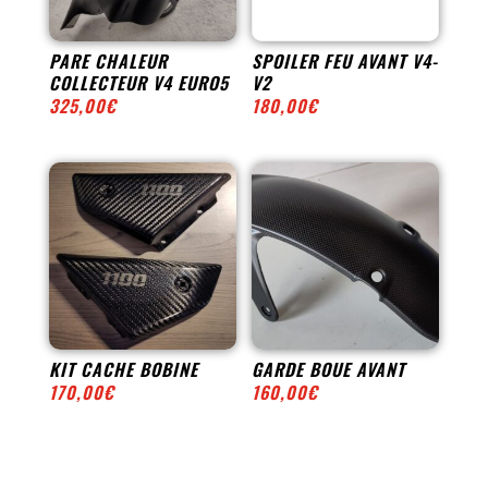
PARE CHALEUR
SPOILER FEU AVANT V4-
COLLECTEUR V4 EURO5
V2
325,00
€
180,00
€
KIT CACHE BOBINE
GARDE BOUE AVANT
170,00
€
160,00
€