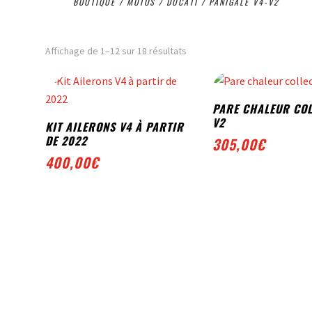
BOUTIQUE
/
MOTOS
/
DUCATI
/ PANIGALE V4-V2
Trié
Affichage de 1–12 sur 18 résultats
par
popularité
PARE CHALEUR CO
V2
KIT AILERONS V4 À PARTIR
DE 2022
305,00
€
400,00
€