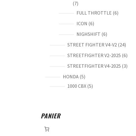
7
7
produits
6
FULL THROTTLE
6
produits
6
ICON
6
produits
6
NIGHSHIFT
6
produits
24
STREET FIGHTER V4-V2
24
produ
6
STREETFIGHTER V2-2025
6
prod
3
STREETFIGHTER V4-2025
3
prod
5
HONDA
5
produits
5
1000 CBX
5
produits
PANIER