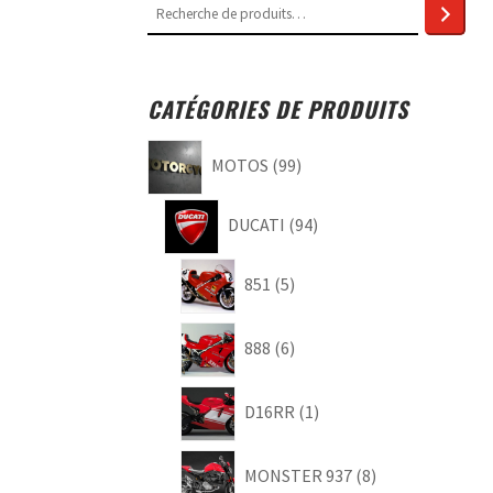
Recherche
CATÉGORIES DE PRODUITS
99
MOTOS
99
produits
94
DUCATI
94
produits
5
851
5
produits
6
888
6
produits
1
D16RR
1
produit
8
MONSTER 937
8