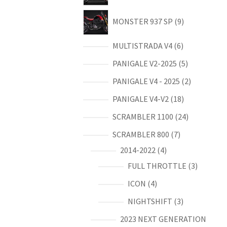
produits
9
MONSTER 937 SP
9
produits
6
MULTISTRADA V4
6
produits
5
PANIGALE V2-2025
5
produits
2
PANIGALE V4 - 2025
2
produits
18
PANIGALE V4-V2
18
produits
24
SCRAMBLER 1100
24
produits
7
SCRAMBLER 800
7
produits
4
2014-2022
4
produits
3
FULL THROTTLE
3
produits
4
ICON
4
produits
3
NIGHTSHIFT
3
produits
2023 NEXT GENERATION