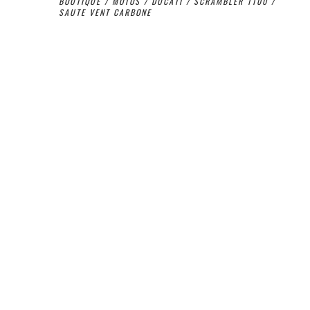
BOUTIQUE
/
MOTOS
/
DUCATI
/
SCRAMBLER 1100
/
SAUTE VENT CARBONE