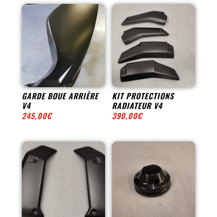
GARDE BOUE ARRIÈRE
KIT PROTECTIONS
V4
RADIATEUR V4
245,00
€
390,00
€