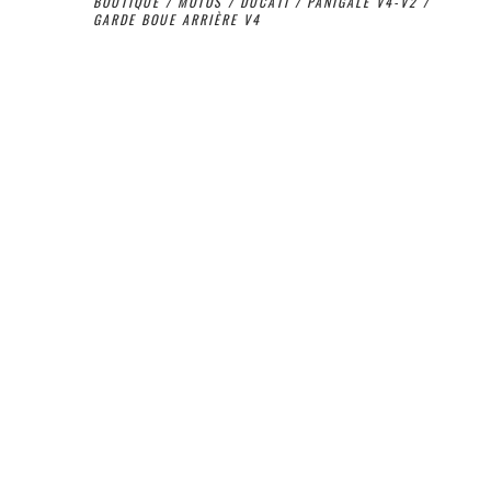
BOUTIQUE
/
MOTOS
/
DUCATI
/
PANIGALE V4-V2
/
GARDE BOUE ARRIÈRE V4