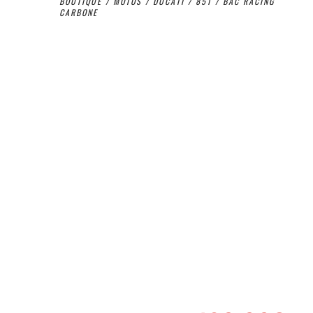
BOUTIQUE
/
MOTOS
/
DUCATI
/
851
/ BAC RACING
CARBONE