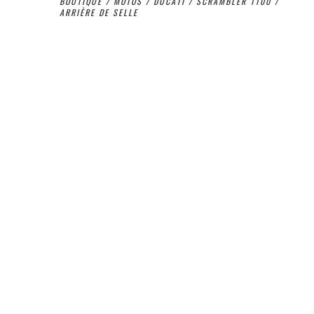
BOUTIQUE
/
MOTOS
/
DUCATI
/
SCRAMBLER 1100
/
ARRIÈRE DE SELLE